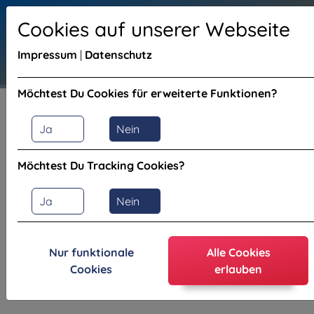
WhatsApp 24/7 Support: +49 (0) 163 0444055
Cookies auf unserer Webseite
Impressum
|
Datenschutz
Möchtest Du Cookies für erweiterte Funktionen?
Ja
Nein
Impressum
Möchtest Du Tracking Cookies?
Angaben gemäß § 5 TMG
Ja
Nein
Markus Schneider
received.eu - IT Service & Hosting Solutions
Nur funktionale
Alle Cookies
Oskar-Maria-Graf-Str. 5
Cookies
erlauben
82178 Puchheim
Deutschland